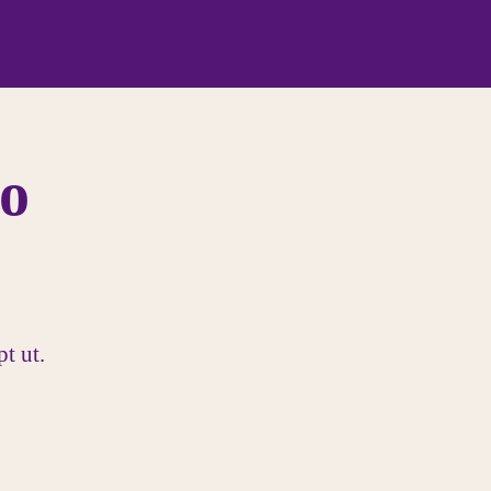
o
pt ut.