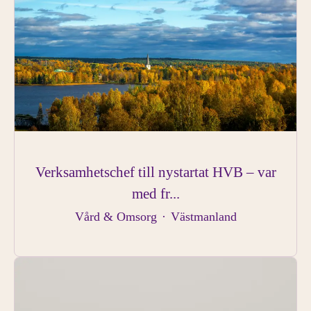
Verksamhetschef till nystartat HVB – var
med fr...
Vård & Omsorg
·
Västmanland