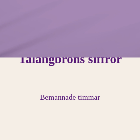
Redo att börja?
Talangbrons siffror
Bemannade timmar