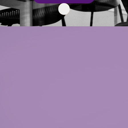
Skrolla för mer innehåll
Vi gör jobbsökandet
enklare
På Talangbron matchar vi dig med rätt
arbetsgivare. Snabbt, smidigt och utan krångel.
Vi fokuserar på din karriär, din utveckling och
vad som passar just dig.
Oavsett om du söker flexibilitet eller något
långsiktigt, hjälper vi dig att ta nästa steg.