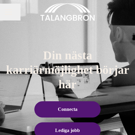
Dela sidan
KARRIÄRMENY
Din nästa
karriärmöjlighet börjar
här
Connecta
Lediga jobb