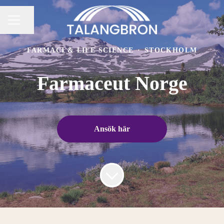
Dela sidan
KARRIÄRMENY
FARMACI & LIFE SCIENCE
·
STOCKHOLM
Farmaceut Norge
Ansök här